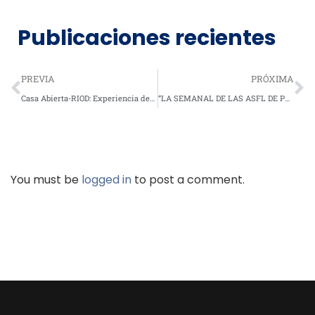
Publicaciones recientes
PREVIA
PRÓXIMA
Casa Abierta-RIOD: Experiencia del entrenamiento en Habilidades para la Vida, en el curso virtual especializado en el abordaje de la drogodependencia en contexto penitenciario, de Bolivia
“LA SEMANAL DE LAS ASFL DE PREVENCIÓN Y TRATAMIENTO DE LAS ADICCIONES EN LA REPÚBLICA DOMINICANA”, SE REALIZA HOY LUNES 24 DE NOVIEMBRE DE 2025, DESDE EL PALACIO PRESIDENCIAL.
You must be
logged in
to post a comment.