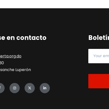
e en contacto
Boletí
erta.org.do
330
 Ensanche Luperón