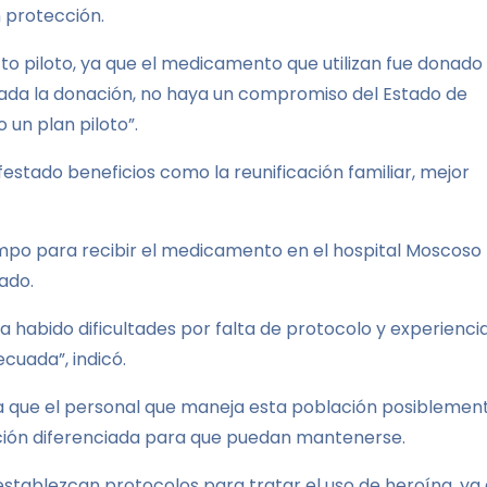
 protección.
cto piloto, ya que el medicamento que utilizan fue donado
zada la donación, no haya un compromiso del Estado de
un plan piloto”.
estado beneficios como la reunificación familiar, mejor
empo para recibir el medicamento en el hospital Moscoso
lado.
a habido dificultades por falta de protocolo y experienci
cuada”, indicó.
 ya que el personal que maneja esta población posiblemen
ción diferenciada para que puedan mantenerse.
tablezcan protocolos para tratar el uso de heroína, ya