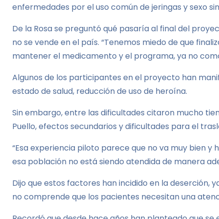
enfermedades por el uso común de jeringas y sexo sin
De la Rosa se preguntó qué pasaría al final del proye
no se vende en el país. “Tenemos miedo de que finali
mantener el medicamento y el programa, ya no como 
Algunos de los participantes en el proyecto han manif
estado de salud, reducción de uso de heroína.
Sin embargo, entre las dificultades citaron mucho ti
Puello, efectos secundarios y dificultades para el tras
“Esa experiencia piloto parece que no va muy bien y h
esa población no está siendo atendida de manera ade
Dijo que estos factores han incidido en la deserción,
no comprende que los pacientes necesitan una aten
Recordó que desde hace años han planteado que se es