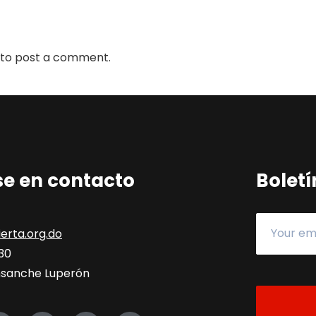
to post a comment.
e en contacto
Boletí
erta.org.do
330
 Ensanche Luperón