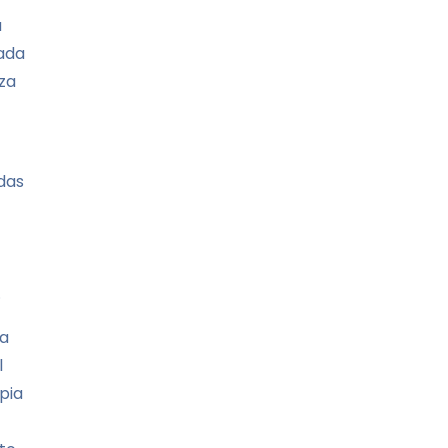
a
ñada
za
das
.
la
l
pia