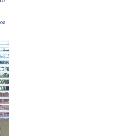
cto
los