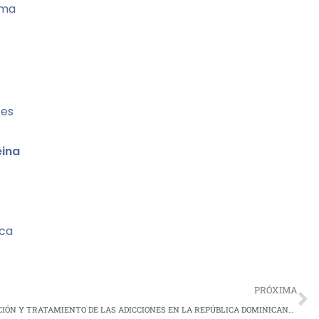
ima
 es
eina
ca
PRÓXIMA
“LA SEMANAL DE LAS ASFL DE PREVENCIÓN Y TRATAMIENTO DE LAS ADICCIONES EN LA REPÚBLICA DOMINICANA”, SE REALIZA HOY LUNES 22 DE SEPTIEMBRE, 2025, DESDE EL CONSEJO NACIONAL DE DROGAS.