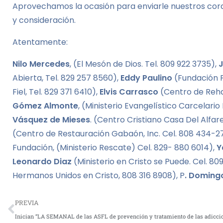
Aprovechamos la ocasión para enviarle nuestros cordi
y consideración.
Atentamente:
Nilo Mercedes
, (El Mesón de Dios. Tel. 809 922 3735),
Abierta, Tel. 829 257 8560),
Eddy Paulino
(Fundación Fé
Fiel, Tel. 829 371 6410),
Elvis Carrasco
(Centro de Reha
Gómez Almonte
, (Ministerio Evangelístico Carcelario
Vásquez de Mieses
. (Centro Cristiano Casa Del Alfa
(Centro de Restauración Gabaón, Inc. Cel. 808 434-2
Fundación, (Ministerio Rescate) Cel. 829- 880 6014),
Y
Leonardo Diaz
(Ministerio en Cristo se Puede. Cel. 8
Hermanos Unidos en Cristo, 808 316 8908), P
. Doming
PREVIA
Inician “LA SEMANAL de las ASFL de prevención y tratamiento de las adicci