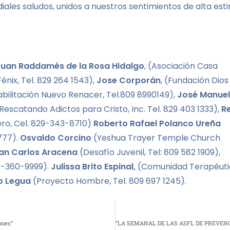
ales saludos, unidos a nuestros sentimientos de alta est
Juan Raddamés de la Rosa Hidalgo
, (Asociación Casa
nix, Tel. 829 264 1543),
Jose Corporán
, (Fundación Dios
bilitación Nuevo Renacer, Tel.809 8990149),
José Manuel
 Rescatando Adictos para Cristo, Inc. Tel. 829 403 1333),
R
rero, Cel. 829-343-8710)
Roberto Rafael Polanco Ureña
777).
Osvaldo Corcino
(Yeshua Trayer Temple Church
an Carlos Aracena
(Desafío Juvenil, Tel: 809 582 1909),
09-360-9999).
Julissa Brito Espinal,
(Comunidad Terapéuti
o Legua
(Proyecto Hombre, Tel. 809 697 1245).
ones”