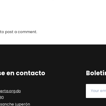
to post a comment.
e en contacto
Boletí
erta.org.do
330
 Ensanche Luperón